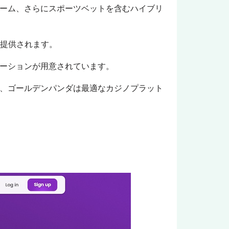
ルゲーム、さらにスポーツベットを含むハイブリ
が提供されます。
モーションが用意されています。
、ゴールデンパンダは最適なカジノプラット