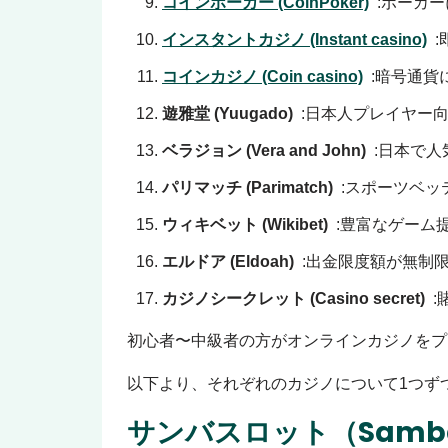
コインポーカー (CoinPoker)
:ポーカ
インスタントカジノ (Instant casino)
:
コインカジノ (Coin casino)
:暗号通貨
遊雅堂 (Yuugado)
:日本人プレイヤー
ベラジョン (Vera and John)
:日本で人
パリマッチ (Parimatch)
:スポーツベッ
ウィキベット (Wikibet)
:豊富なゲーム
エルドア (Eldoah)
:出金限度額が無制
カジノシークレット (Casino secret)
:
初心者〜中級者の方がオンラインカジノをプ
以下より、それぞれのカジノについて1つず
サンバスロット（Samba 