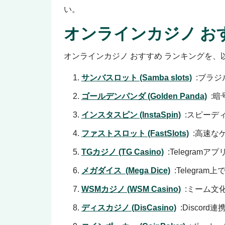
い。
オンラインカジノ お
オンラインカジノ おすすめ ランキングを
サンバスロット (Samba slots)
:ブラジ
ゴールデンパンダ (Golden Panda)
:暗
インスタスピン (InstaSpin)
:スピーデ
ファストスロット (FastSlots)
:高速な
TGカジノ (TG Casino)
:Telegram
メガダイス (Mega Dice)
:Telegra
WSMカジノ (WSM Casino)
:ミーム文
ディスカジノ (DisCasino)
:Disco