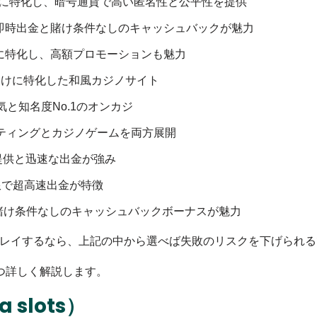
ーに特化し、暗号通貨で高い匿名性と公平性を提供
即時出金と賭け条件なしのキャッシュバックが魅力
に特化し、高額プロモーションも魅力
向けに特化した和風カジノサイト
気と知名度No.1のオンカジ
ティングとカジノゲームを両方展開
提供と迅速な出金が強み
限で超高速出金が特徴
賭け条件なしのキャッシュバックボーナスが魅力
レイするなら、上記の中から選べば失敗のリスクを下げられる
つ詳しく解説します。
slots）