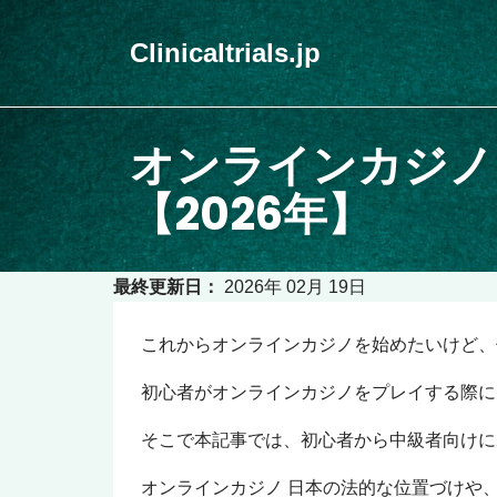
Clinicaltrials.jp
コ
ン
テ
オンラインカジノ
ン
ツ
【2026年】
へ
ス
キ
最終更新日：
2026年 02月 19日
ッ
プ
これからオンラインカジノを始めたいけど、
初心者がオンラインカジノをプレイする際に
そこで本記事では、初心者から中級者向けに
オンラインカジノ 日本の法的な位置づけや