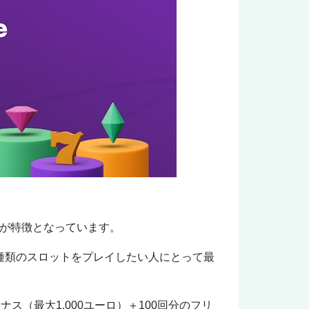
が特徴となっています。
な種類のスロットをプレイしたい人にとって最
ス（最大1,000ユーロ）＋100回分のフリ