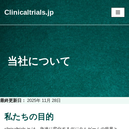
Clinicaltrials.jp
コ
ン
テ
ン
ツ
へ
当社について
ス
キ
ッ
プ
最終更新日：
2025年 11月 28日
私たちの目的
clinicaltrials.jp は、急速に変化するデジタルゲームの世界と、