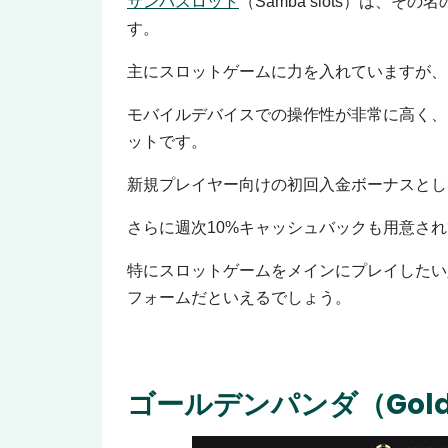
サンバスロット
（Samba slots）は
す。
主にスロットゲームに力を入れていますが、
モバイルデバイスでの操作性が非常に高く、
ットです。
新規プレイヤー向けの初回入金ボーナスとして
さらに週次10%キャッシュバックも用意さ
特にスロットゲームをメインにプレイしたい
フォームだといえるでしょう。
ゴールデンパンダ（Golde