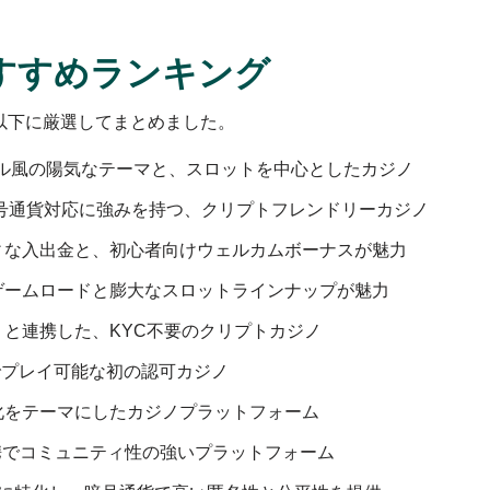
すすめランキング
、以下に厳選してまとめました。
ル風の陽気なテーマと、スロットを中心としたカジノ
号通貨対応に強みを持つ、クリプトフレンドリーカジノ
ィな入出金と、初心者向けウェルカムボーナスが魅力
ゲームロードと膨大なスロットラインナップが魅力
アプリと連携した、KYC不要のクリプトカジノ
m上でプレイ可能な初の認可カジノ
化をテーマにしたカジノプラットフォーム
rd連携でコミュニティ性の強いプラットフォーム