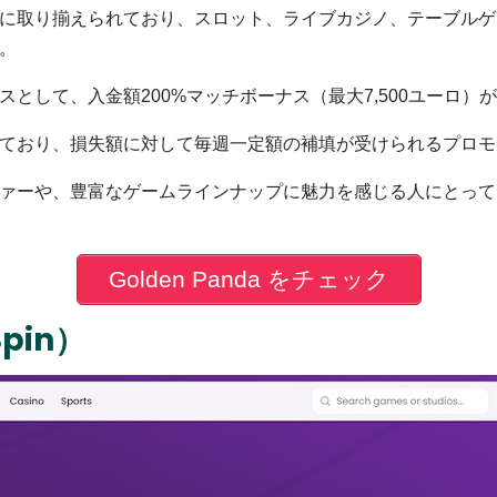
上と豊富に取り揃えられており、スロット、ライブカジノ、テーブ
。
として、入金額200%マッチボーナス（最大7,500ユーロ）
れており、損失額に対して毎週一定額の補填が受けられるプロ
ァーや、豊富なゲームラインナップに魅力を感じる人にとって
Golden Panda をチェック
pin）