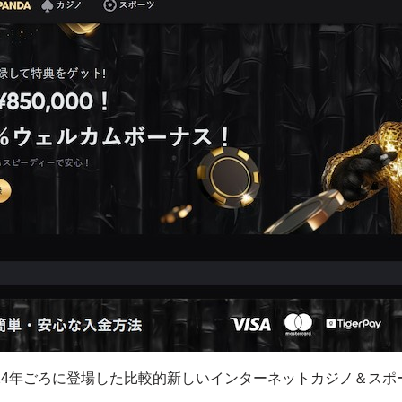
）は、2024年ごろに登場した比較的新しいインターネットカジノ＆