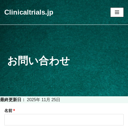
Clinicaltrials.jp
コ
ン
テ
ン
ツ
へ
お問い合わせ
ス
キ
ッ
プ
最終更新日：
2025年 11月 25日
名前
*